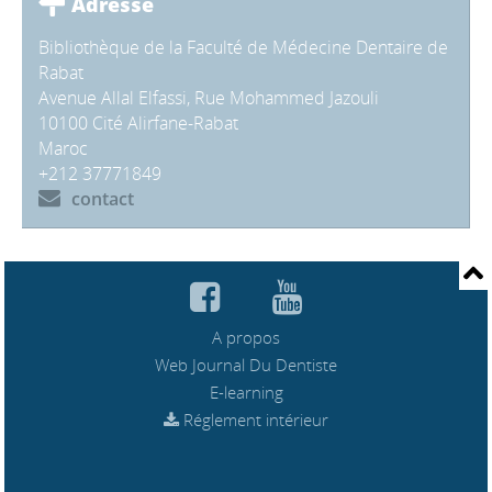
Adresse
Bibliothèque de la Faculté de Médecine Dentaire de
Rabat
Avenue Allal Elfassi, Rue Mohammed Jazouli
10100 Cité Alirfane-Rabat
Maroc
+212 37771849
contact
A propos
Web Journal Du Dentiste
E-learning
Réglement intérieur