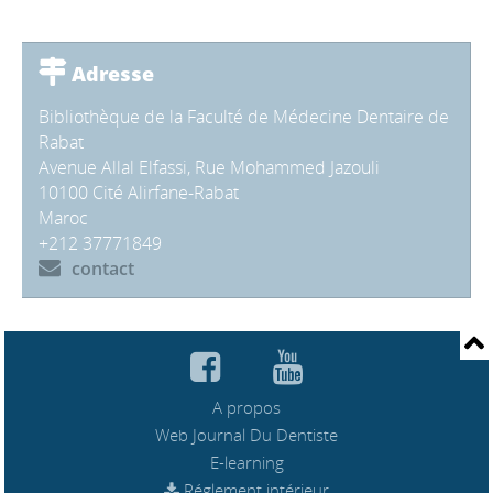
Adresse
Bibliothèque de la Faculté de Médecine Dentaire de
Rabat
Avenue Allal Elfassi, Rue Mohammed Jazouli
10100 Cité Alirfane-Rabat
Maroc
+212 37771849
contact
A propos
Web Journal Du Dentiste
E-learning
Réglement intérieur