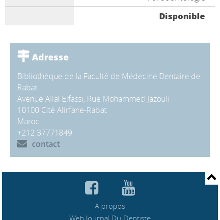
Disponible
Adresse
Bibliothèque de la Faculté de Médecine Dentaire de
Rabat
Avenue Allal Elfassi, Rue Mohammed Jazouli
10100 Cité Alirfane-Rabat
Maroc
+212 37771849
contact
A propos
Web Journal Du Dentiste